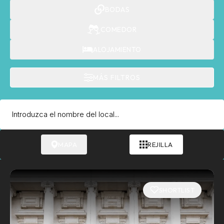
BODAS
COMEDOR
ALOJAMIENTO
MÁS FILTROS
MAPA
REJILLA
SHORTLIST