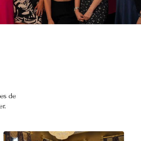
nes de
r.