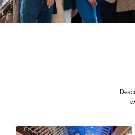
Descu
e