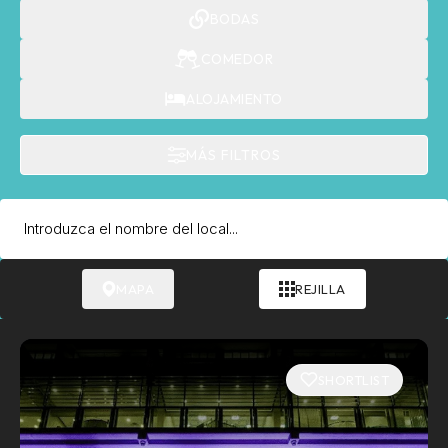
BODAS
COMEDOR
ALOJAMIENTO
MÁS FILTROS
MAPA
REJILLA
SHORTLIST