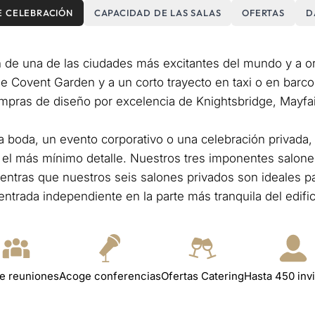
E CELEBRACIÓN
CAPACIDAD DE LAS SALAS
OFERTAS
D
de una de las ciudades más excitantes del mundo y a oril
d de Covent Garden y a un corto trayecto en taxi o en ba
mpras de diseño por excelencia de Knightsbridge, Mayfai
a boda, un evento corporativo o una celebración privada
ta el más mínimo detalle. Nuestros tres imponentes salo
ntras que nuestros seis salones privados son ideales p
entrada independiente en la parte más tranquila del edific
e reuniones
Acoge conferencias
Ofertas Catering
Hasta 450 inv