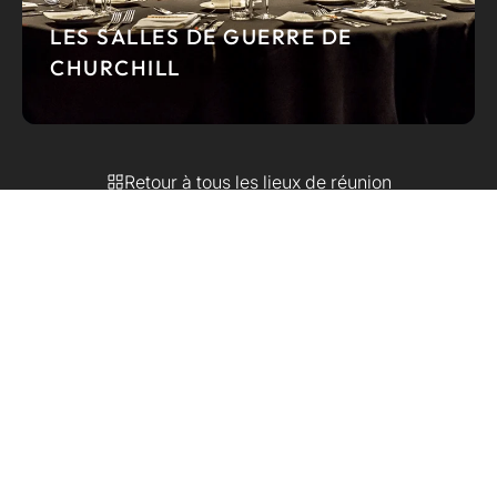
LES SALLES DE GUERRE DE
CHURCHILL
Retour à tous les lieux de réunion
SITE WEB
S'ABONNER
ACCUEIL
À PROPOS
TROUVER UN LIEU
BULLETIN D'INFORMATION
EVÉNEMENTS
BLOG
NOUS CONTACTER