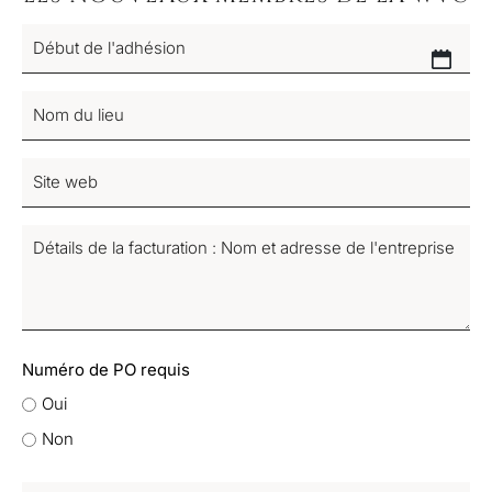
Début
JJ
de
l'adhésion
slash
Nom
(Nécessaire)
MM
du
slash
lieu
Site
AAAA
(Nécessaire)
web
Détails
de
la
facturation
:
Nom
Numéro de PO requis
et
Oui
adresse
Non
de
l'entreprise