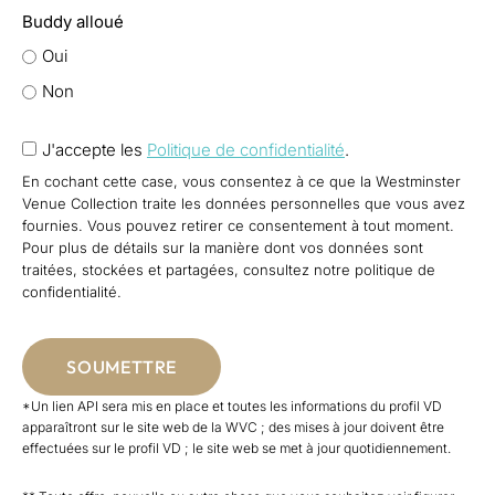
Buddy alloué
Oui
Non
En
J'accepte les
Politique de confidentialité
.
cochant
En cochant cette case, vous consentez à ce que la Westminster
cette
Venue Collection traite les données personnelles que vous avez
case,
fournies. Vous pouvez retirer ce consentement à tout moment.
Pour plus de détails sur la manière dont vos données sont
vous
traitées, stockées et partagées, consultez notre politique de
consentez
confidentialité.
à
ce
que
la
*Un lien API sera mis en place et toutes les informations du profil VD
Westminster
apparaîtront sur le site web de la WVC ; des mises à jour doivent être
Venue
effectuées sur le profil VD ; le site web se met à jour quotidiennement.
Collection
traite