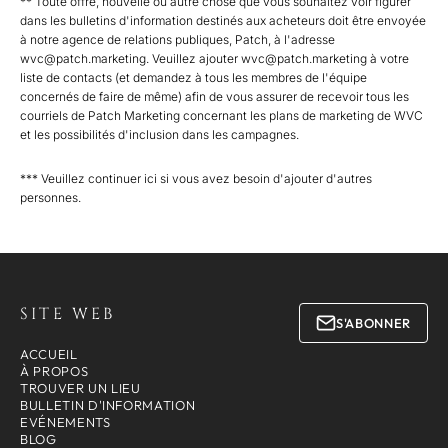
** Toute offre, nouvelle ou autre chose que vous souhaitez voir figurer
les
dans les bulletins d'information destinés aux acheteurs doit être envoyée
à notre agence de relations publiques, Patch, à l'adresse
données
wvc@patch.marketing
. Veuillez ajouter
wvc@patch.marketing
à votre
personnelles
liste de contacts (et demandez à tous les membres de l'équipe
que
concernés de faire de même) afin de vous assurer de recevoir tous les
vous
courriels de Patch Marketing concernant les plans de marketing de WVC
et les possibilités d'inclusion dans les campagnes.
avez
fournies.
*** Veuillez continuer ici si vous avez besoin d'ajouter d'autres
Vous
personnes.
pouvez
retirer
ce
consentement
à
SITE WEB
S'ABONNER
tout
ACCUEIL
moment.
À PROPOS
Pour
TROUVER UN LIEU
plus
BULLETIN D'INFORMATION
EVÉNEMENTS
de
BLOG