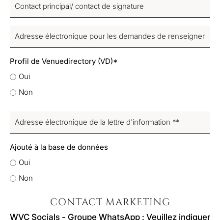
Contact
(Nécessaire)
principal/
contact
Adresse
de
électronique
signature
pour
(Nécessaire)
Profil de Venuedirectory (VD)*
les
Oui
demandes
de
Non
renseignements/références
(Nécessaire)
Adresse
électronique
de
Ajouté à la base de données
la
Oui
lettre
d'information
Non
**
(Nécessaire)
CONTACT MARKETING
WVC Socials - Groupe WhatsApp : Veuillez indiquer