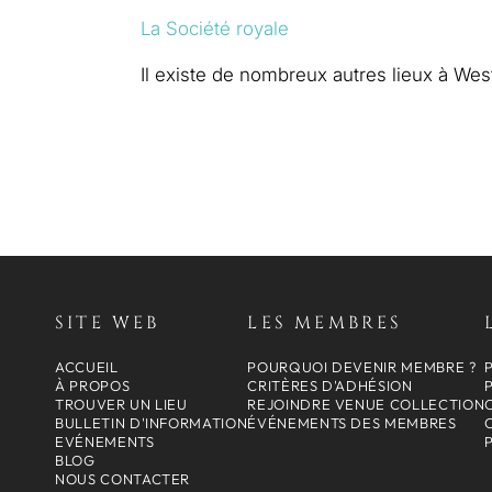
La Société royale
Il existe de nombreux autres lieux à We
SITE WEB
LES MEMBRES
ACCUEIL
POURQUOI DEVENIR MEMBRE ?
À PROPOS
CRITÈRES D'ADHÉSION
TROUVER UN LIEU
REJOINDRE VENUE COLLECTION
BULLETIN D'INFORMATION
ÉVÉNEMENTS DES MEMBRES
EVÉNEMENTS
BLOG
NOUS CONTACTER