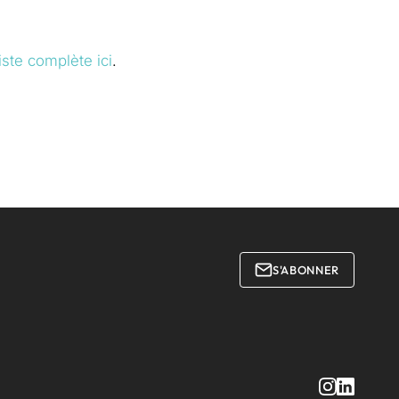
liste complète ici
.
S'ABONNER