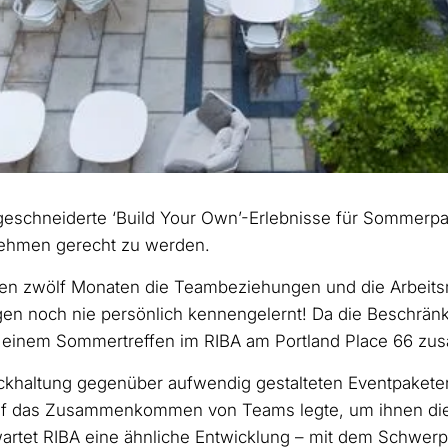
ßgeschneiderte ‘Build Your Own’-Erlebnisse für Sommerpa
nehmen gerecht zu werden.
zten zwölf Monaten die Teambeziehungen und die Arbeits
egen noch nie persönlich kennengelernt! Da die Beschränk
 zu einem Sommertreffen im RIBA am Portland Place 66 z
ückhaltung gegenüber aufwendig gestalteten Eventpaketen
s auf das Zusammenkommen von Teams legte, um ihnen di
artet RIBA eine ähnliche Entwicklung – mit dem Schwerp