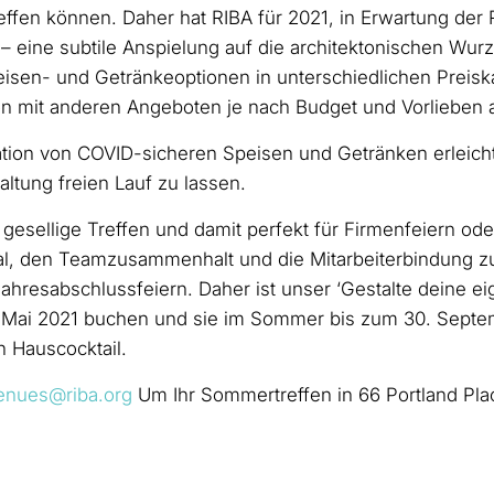
effen können. Daher hat RIBA für 2021, in Erwartung der
– eine subtile Anspielung auf die architektonischen Wur
isen- und Getränkeoptionen in unterschiedlichen Preiska
ion mit anderen Angeboten je nach Budget und Vorlieben
tion von COVID-sicheren Speisen und Getränken erleichte
altung freien Lauf zu lassen.
r gesellige Treffen und damit perfekt für Firmenfeiern o
ral, den Teamzusammenhalt und die Mitarbeiterbindung z
esabschlussfeiern. Daher ist unser ‘Gestalte deine eig
. Mai 2021 buchen und sie im Sommer bis zum 30. Septemb
n Hauscocktail.
enues@riba.org
Um Ihr Sommertreffen in 66 Portland Pla