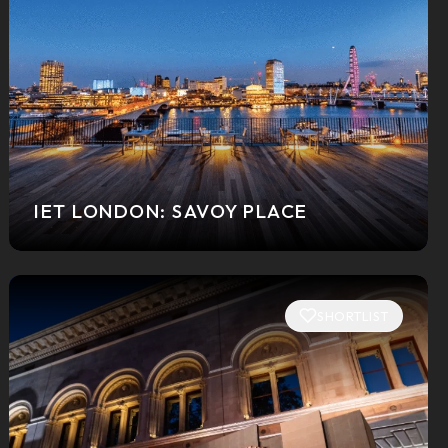
IET LONDON: SAVOY PLACE
SHORTLIST