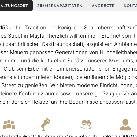
TALTUNGSORT
ZIMMERKAPAZITÄTEN
ANGEBOTE
KONT
150 Jahre Tradition und königliche Schirmherrschaft zurü
rges Street in Mayfair herzlich willkommen. Eröffnet von I
tloser britischer Gastfreundschaft, exquisitem Ambiente 
dieser Mauern genossen Generationen von Hundeliebhabe
stronomie und die kulturellen Schätze unseres Museums, 
er Club sein Erbe mit einem unerschütterlichen Engagemen
 Veranstaltungen mieten können, bieten Ihnen die Möglich
s Street zu genießen. Wir bieten moderne Einrichtungen,
kleinere Konferenzräume sowie unsere großzügige Veranst
ch, der sich flexibel an Ihre Bedürfnisse anpassen lässt.
sts-Treffen
Hosts Konferenzen
Angebote Catering
Bis zu 200 Gä