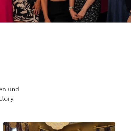
nen und
tory.