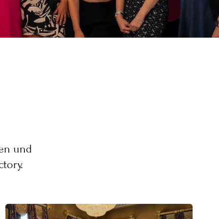
nen und
tory.