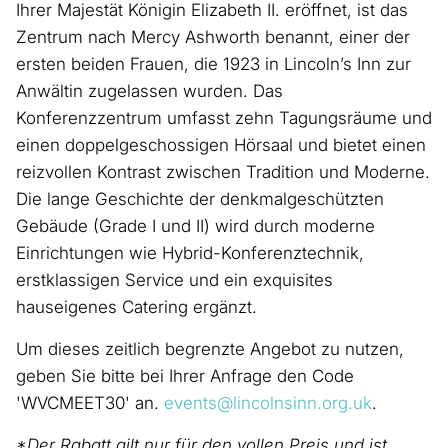
Ihrer Majestät Königin Elizabeth II. eröffnet, ist das
Zentrum nach Mercy Ashworth benannt, einer der
ersten beiden Frauen, die 1923 in Lincoln’s Inn zur
Anwältin zugelassen wurden. Das
Konferenzzentrum umfasst zehn Tagungsräume und
einen doppelgeschossigen Hörsaal und bietet einen
reizvollen Kontrast zwischen Tradition und Moderne.
Die lange Geschichte der denkmalgeschützten
Gebäude (Grade I und II) wird durch moderne
Einrichtungen wie Hybrid-Konferenztechnik,
erstklassigen Service und ein exquisites
hauseigenes Catering ergänzt.
Um dieses zeitlich begrenzte Angebot zu nutzen,
geben Sie bitte bei Ihrer Anfrage den Code
'WVCMEET30' an.
events@lincolnsinn.org.uk
.
*Der Rabatt gilt nur für den vollen Preis und ist