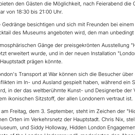
 bieten den Gästen die Möglichkeit, nach Feierabend die
 von 18:30 bis 21:00 Uhr.
edränge besichtigen und sich mit Freunden bei einem D
ktail des Museums angeboten wird, den man unbedingt p
tmosphärischen Gänge der preisgekrönten Ausstellung "H
tzt erweitert wurde, und in der neuen Installation "Lond
 Hauptstadt prägen könnte.
London's Transport at War können sich die Besucher über d
flikten im In- und Ausland gespielt haben, während ein 
rd, in der das weltberühmte Kunst- und Designerbe der V
m ikonischen Sitzstoff, der allen Londonern vertraut ist.
he am Freitag, dem 3. September, steht im Zeichen der 
n Orten im Verkehrsnetz der Hauptstadt. Chris Nix, stel
useum, und Siddy Holloway, Hidden London Engagement