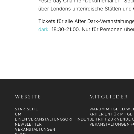
Yesterday Channel-Dokumentation "Secr
über Londons unterirdische Stätten und 
Tickets für alle After Dark-Veranstaltu
dark
. 18:30-21:00. Nur für Personen übe
WEBSITE
MITGLIEDER
STARTSEITE
WARUM MITGLIED WE
UM
KRITERIEN FÜR MITGL
EINEN VERANSTALTUNGSORT FINDEN
BEITRITT ZUR VENUE
NEWSLETTER
VERANSTALTUNGEN F
VERANSTALTUNGEN