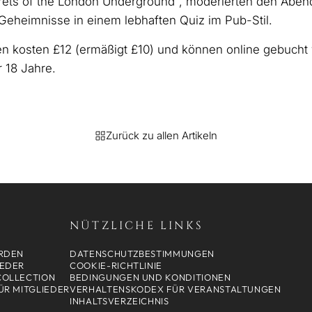
ets of the London Underground", moderierten den Abend
Geheimnisse in einem lebhaften Quiz im Pub-Stil.
ngen kosten £12 (ermäßigt £10) und können online gebuch
r 18 Jahre.
Zurück zu allen Artikeln
NÜTZLICHE LINKS
RDEN
DATENSCHUTZBESTIMMUNGEN
IEDER
COOKIE-RICHTLINIE
 COLLECTION
BEDINGUNGEN UND KONDITIONEN
ÜR MITGLIEDER
VERHALTENSKODEX FÜR VERANSTALTUNGEN
INHALTSVERZEICHNIS