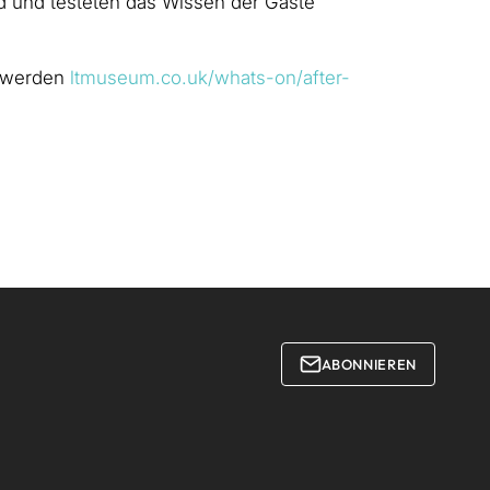
 und testeten das Wissen der Gäste
t werden
ltmuseum.co.uk/whats-on/after-
ABONNIEREN